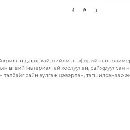
ы
н
д
о
т
о
р
з
а
/Акрилын давирхай, нийлмэл эфирийн сополиме
с
ын өнгөний материалтай хослуулан, сайжруулсан 
л
ан талбайг сайн зүлгэж цэвэрлэн, тэгшилсэнээр 
ы
н
э
м
у
л
ь