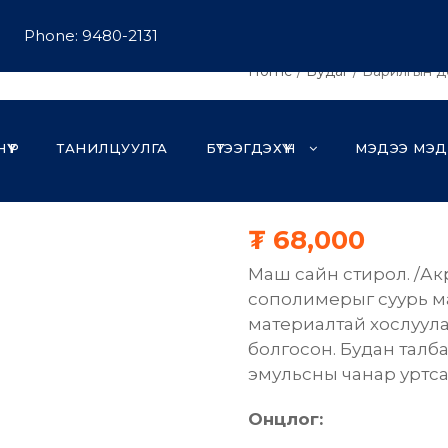
Phone: 9480-2131
Home
/
Будаг
/ Барилгын д
Барилгы
НҮҮР
ТАНИЛЦУУЛГА
БҮТЭЭГДЭХҮҮН
МЭДЭЭ МЭД
эмульс
₮
68,000
Маш сайн стирол. /А
сополимерыг суурь ма
материалтай хослуула
болгосон. Будан талб
эмульсны чанар уртса
Онцлог: