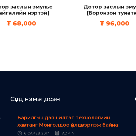
с
тор заслын эмульс
Дотор заслын эму
q
айгалийн үнэртэй]
[Боронзон туяат
u
₮
68,000
₮
96,000
a
n
t
i
t
y
Сүүлд нэмэгдсэн
ж
Барилгын дэвшилтэт технологийн
хавтанг Монголдоо үйлдвэрлэж байна
6 САР 28, 2017
ADMIN