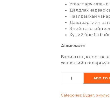
Угаалт арчилтанд
Далдлах чадвар с
Наалдамхай чана
Дээд зэргийн цаг
Эдийн засгийн хэ
Хүний бие ба бай
Ашиглалт:
Барилгын дотор засал
хавтангийн гадаргууны
Б
ADD TO 
а
р
и
Categories:
Будаг
,
эмульс
л
г