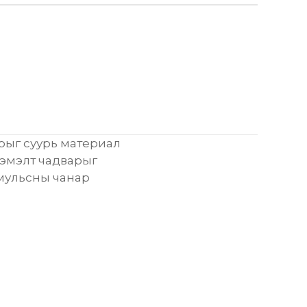
рыг суурь материал
нэмэлт чадварыг
эмульсны чанар