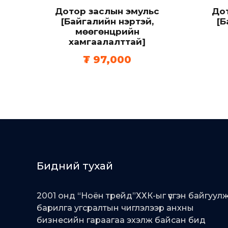
Дотор заслын эмульс
До
[Байгалийн үнэртэй,
[Б
мөөгөнцрийн
хамгаалалттай]
₮
97,000
Бидний тухай
2001 онд “Ноён трейд”ХХК-ыг үүсгэн байгуул
барилга угсралтын чиглэлээр анхны
бизнесийн гараагаа эхэлж байсан бид