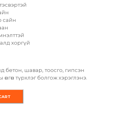
 тэсвэртэй
айн
р сайн
аан
мнэлттэй
галд хоргүй
д бетон, шавар, тоосго, гипсэн
 өнгөн түрхлэг болгож хэрэглэнэ.
CART
.