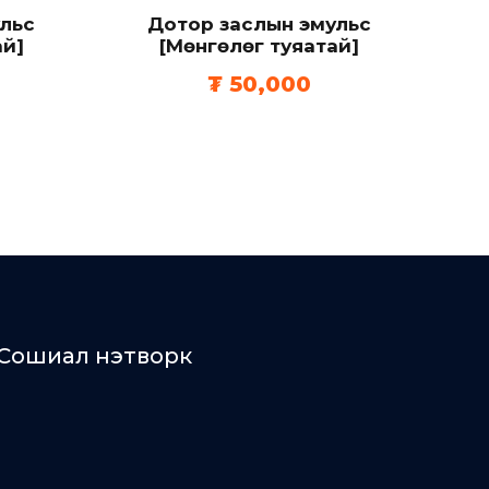
льс
Дотор заслын эмульс
ай]
[Мөнгөлөг туяатай]
₮
50,000
Сошиал нэтворк