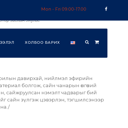
Mon - Fri 09.00-17.00
отор заслын эмульс
н дотор заслын
ЭЭЛЭЛ
ХОЛБОО БАРИХ
крилын давирхай, нийлмэл эфирийн
териал болгож, сайн чанарын өнгөний
н, сайжруулсан нэмэлт чадварыг бий
айг сайн зүлгэж цэвэрлэн, тэгшилсэнээр
на./