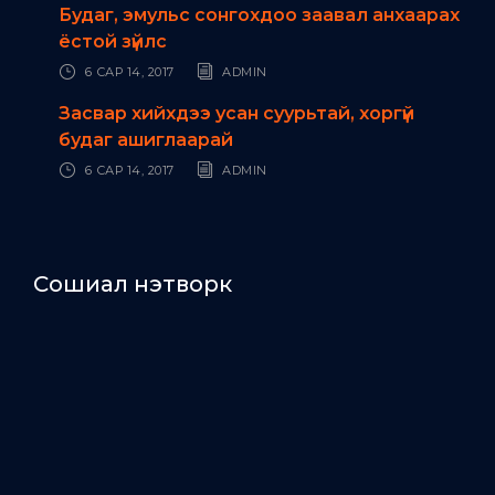
Будаг, эмульс сонгохдоо заавал анхаарах
ёстой зүйлс
6 САР 14, 2017
ADMIN
Засвар хийхдээ усан суурьтай, хоргүй
будаг ашиглаарай
6 САР 14, 2017
ADMIN
Сошиал нэтворк