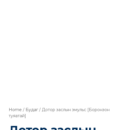
Home
/
Будаг
/ Дотор заслын эмульс [Боронзон
туяатай]
Дотор заслын