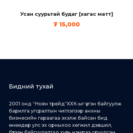
Усан суурьтай будаг [хагас матт]
₮
15,000
Бидний тухай
2001 онд “Ноён трейд”ХХК-ыг үүсгэн байгуулж
барилга угсралтын чиглэлээр анхны
бизнесийн гараагаа эхэлж байсан бид
өнөөдөр улс эх орныхоо хөгжил дэвшил,
бүтээн байгуулалтад хувь нэмрээ оруулсан,