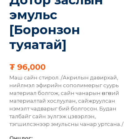
эмульс
[Боронзон
туяатай]
₮
96,000
Маш сайн стирол. /Акрилын давирхай,
нийлмэл эфирийн сополимерыг суурь
материал болгож, сайн чанарын өнгөний
материалтай хослуулан, сайжруулсан
нэмэлт чадварыг бий болгосон. Будан
талбайг сайн зүлгэж цэвэрлэн,
тэгшилсэнээр эмульсны чанар уртсана./
Онцлог: