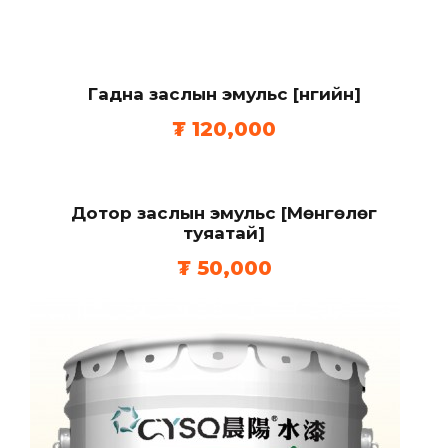
н
з
о
н
Гадна заслын эмульс [Өнгийн]
т
₮
120,000
у
я
а
т
Дотор заслын эмульс [Мөнгөлөг
туяатай]
а
й
₮
50,000
]
q
u
a
n
t
i