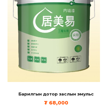
t
y
Барилгын дотор заслын эмульс
₮
68,000