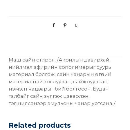
р
з
а
с
л
ы
н
э
Маш сайн стирол. /Акрилын давирхай,
м
нийлмэл эфирийн сополимерыг суурь
у
материал болгож, сайн чанарын өнгөний
л
материалтай хослуулан, сайжруулсан
ь
нэмэлт чадварыг бий болгосон. Будан
с
талбайг сайн зүлгэж цэвэрлэн,
[
тэгшилсэнээр эмульсны чанар уртсана./
Б
о
р
Related products
о