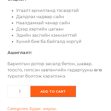
Угаалт арчилтанд тэсвэртэй
Далдлах чадвар сайн
Наалдамхай чанар сайн
Дээд зэргийн цагаан
Эдийн засгийн хэмнэлттэй
Хүний бие ба байгалд хоргүй
Ашиглалт:
Барилгын дотор засалд бетон, шавар,
тоосго, гипсэн хавтангийн гадаргууны өнгөн
түрхлэг болгож хэрэглэнэ.
Д
ADD TO CART
о
т
о
Categories:
Будаг
,
эмульс.