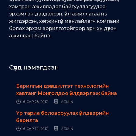
хамтран ажилладаг байгууллагуудаа
эрхэмлэн дээдэлсэн, үйл ажиллагаа нь
жигдэрсэн, хөгжингүй манлайлагч компани
болох эрхэм зорилготойгоор эрч хүч дүүрэн
ажиллаж байна.
Сүүлд нэмэгдсэн
Барилгын дэвшилтэт технологийн
хавтанг Монголдоо үйлдвэрлэж байна
6 САР 28, 2017
ADMIN
Үр тариа боловсруулах үйлдвэрийн
барилга
6 САР 14, 2017
ADMIN