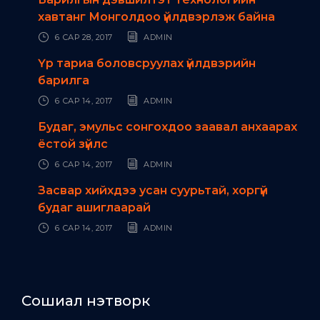
хавтанг Монголдоо үйлдвэрлэж байна
6 САР 28, 2017
ADMIN
Үр тариа боловсруулах үйлдвэрийн
барилга
6 САР 14, 2017
ADMIN
Будаг, эмульс сонгохдоо заавал анхаарах
ёстой зүйлс
6 САР 14, 2017
ADMIN
Засвар хийхдээ усан суурьтай, хоргүй
будаг ашиглаарай
6 САР 14, 2017
ADMIN
Сошиал нэтворк