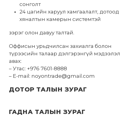
сонголт
24 цагийн харуул хамгаалалт, дотоод
хяналтын камерын системтэй
зэрэг олон давуу талтай.
Оффисын урьдчилсан захиалга болон
түрээсийн талаар дэлгэрэнгүй мэдээлэл
авах:
– Утас: +976 7601-8888
– E-mail: noyontrade@gmail.com
ДОТОР ТАЛЫН ЗУРАГ
ГАДНА ТАЛЫН ЗУРАГ