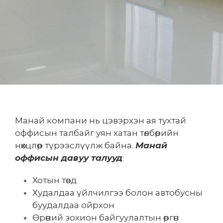
Манай компани нь цэвэрхэн ая тухтай
оффисын талбайг уян хатан төлбөрийн
нөхцлөөр түрээслүүлж байна.
Манай
оффисын давуу талууд
:
Хотын төвд
Худалдаа үйлчилгээ болон автобусны
буудалдаа ойрхон
Өрөөний зохион байгуулалтын өргөн