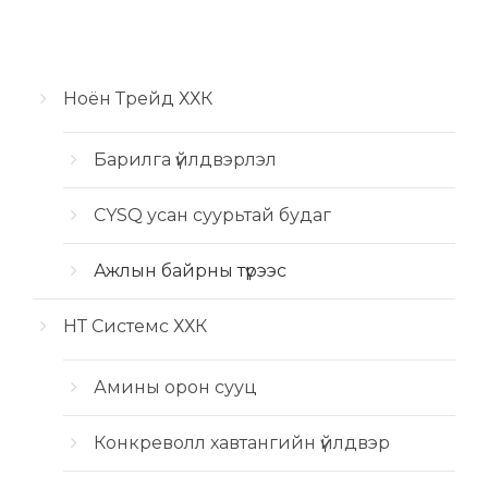
Ноён Трейд ХХК
Барилга үйлдвэрлэл
CYSQ усан суурьтай будаг
Ажлын байрны түрээс
НТ Системс ХХК
Амины орон сууц
Конкреволл хавтангийн үйлдвэр