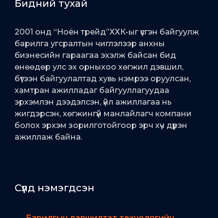
Бидний тухай
2001 онд “Ноён трейд”ХХК-ыг үүсгэн байгуулж
барилга угсралтын чиглэлээр анхны
бизнесийн гараагаа эхэлж байсан бид
өнөөдөр улс эх орныхоо хөгжил дэвшил,
бүтээн байгуулалтад хувь нэмрээ оруулсан,
хамтран ажилладаг байгууллагуудаа
эрхэмлэн дээдэлсэн, үйл ажиллагаа нь
жигдэрсэн, хөгжингүй манлайлагч компани
болох эрхэм зорилготойгоор эрч хүч дүүрэн
ажиллаж байна.
Сүүлд нэмэгдсэн
Барилгын дэвшилтэт технологийн