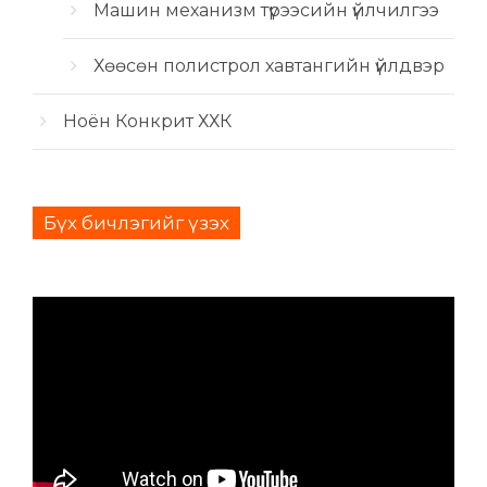
Машин механизм түрээсийн үйлчилгээ
Хөөсөн полистрол хавтангийн үйлдвэр
Ноён Конкрит ХХК
Бүх бичлэгийг үзэх