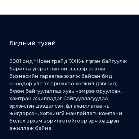
Бидний тухай
2001 онд “Ноён трейд”ХХК-ыг үүсгэн байгуулж
барилга угсралтын чиглэлээр анхны
бизнесийн гараагаа эхэлж байсан бид
өнөөдөр улс эх орныхоо хөгжил дэвшил,
бүтээн байгуулалтад хувь нэмрээ оруулсан,
хамтран ажилладаг байгууллагуудаа
эрхэмлэн дээдэлсэн, үйл ажиллагаа нь
жигдэрсэн, хөгжингүй манлайлагч компани
болох эрхэм зорилготойгоор эрч хүч дүүрэн
ажиллаж байна.