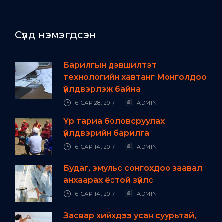
Сүүлд нэмэгдсэн
Барилгын дэвшилтэт
технологийн хавтанг Монголдоо
үйлдвэрлэж байна
6 САР 28, 2017
ADMIN
Үр тариа боловсруулах
үйлдвэрийн барилга
6 САР 14, 2017
ADMIN
Будаг, эмульс сонгохдоо заавал
анхаарах ёстой зүйлс
6 САР 14, 2017
ADMIN
Засвар хийхдээ усан суурьтай,