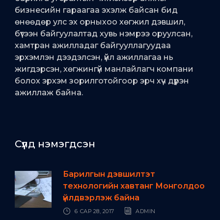
бизнесийн гараагаа эхэлж байсан бид
өнөөдөр улс эх орныхоо хөгжил дэвшил,
бүтээн байгуулалтад хувь нэмрээ оруулсан,
хамтран ажилладаг байгууллагуудаа
эрхэмлэн дээдэлсэн, үйл ажиллагаа нь
жигдэрсэн, хөгжингүй манлайлагч компани
болох эрхэм зорилготойгоор эрч хүч дүүрэн
ажиллаж байна.
Сүүлд нэмэгдсэн
Барилгын дэвшилтэт
технологийн хавтанг Монголдоо
үйлдвэрлэж байна
6 САР 28, 2017
ADMIN