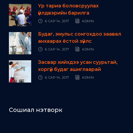
Үр тариа боловсруулах
үйлдвэрийн барилга
6 САР 14, 2017
ADMIN
Будаг, эмульс сонгохдоо заавал
анхаарах ёстой зүйлс
6 САР 14, 2017
ADMIN
Засвар хийхдээ усан суурьтай,
хоргүй будаг ашиглаарай
6 САР 14, 2017
ADMIN
Сошиал нэтворк