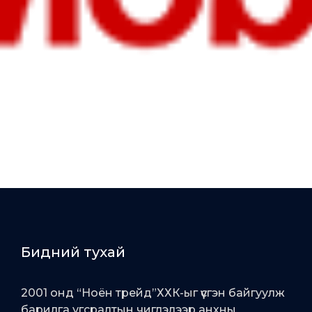
Бидний тухай
2001 онд “Ноён трейд”ХХК-ыг үүсгэн байгуулж
барилга угсралтын чиглэлээр анхны