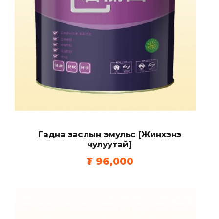
Гадна заслын эмульс [Жинхэнэ
чулуутай]
₮
96,000