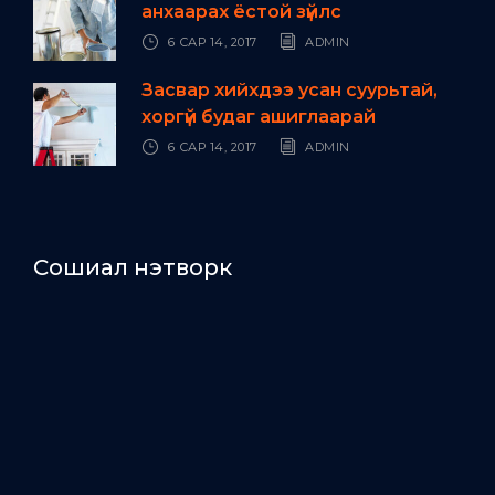
анхаарах ёстой зүйлс
6 САР 14, 2017
ADMIN
Засвар хийхдээ усан суурьтай,
хоргүй будаг ашиглаарай
6 САР 14, 2017
ADMIN
Сошиал нэтворк