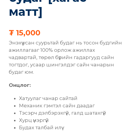
матт]
₮
15,000
Энэхүү усан суурьтай будаг нь тосон будгийн
ажиллагааг 100% орлож ажиллах
чадвартай, төрөл бүрийн гадаргууд сайн
тогтдог, усаар шингэлдэг сайн чанарын
будаг юм.
Онцлог:
Хатуулаг чанар сайтай
Механик гэмтэл сайн даадаг
Тэсэрч дэлбэрэхгүй, галд шатахгүй
Хурц үнэргүй
Будах талбай илүү