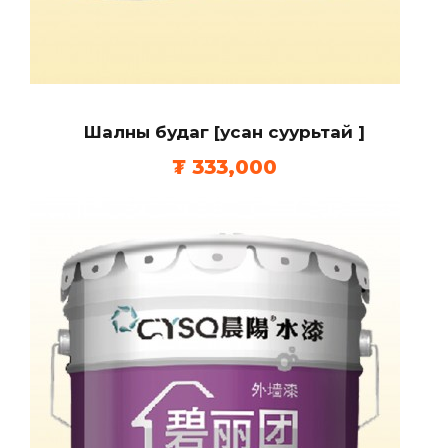
Шалны будаг [усан суурьтай ]
₮
333,000