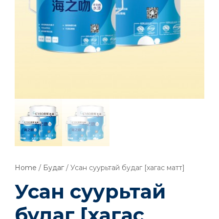
Home
/
Будаг
/ Усан суурьтай будаг [хагас матт]
Усан суурьтай
будаг [хагас