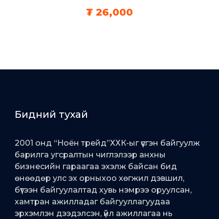
₮
26,000
Бидний тухай
2001 онд “Ноён трейд”ХХК-ыг үүсгэн байгуулж
барилга угсралтын чиглэлээр анхны
бизнесийн гараагаа эхэлж байсан бид
өнөөдөр улс эх орныхоо хөгжил дэвшил,
бүтээн байгуулалтад хувь нэмрээ оруулсан,
хамтран ажилладаг байгууллагуудаа
эрхэмлэн дээдэлсэн, үйл ажиллагаа нь