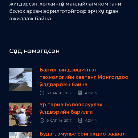
жигдэрсэн, хөгжингүй манлайлагч компани
болох эрхэм зорилготойгоор эрч хүч дүүрэн
ажиллаж байна.
Сүүлд нэмэгдсэн
Барилгын дэвшилтэт
технологийн хавтанг Монголдоо
үйлдвэрлэж байна
6 САР 28, 2017
ADMIN
Үр тариа боловсруулах
үйлдвэрийн барилга
6 САР 14, 2017
ADMIN
Будаг, эмульс сонгохдоо заавал