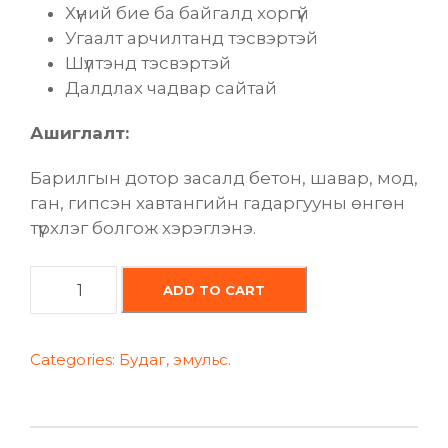
Хүний бие ба байгалд хоргүй
Угаалт арчилтанд тэсвэртэй
Шүлтэнд тэсвэртэй
Далдлах чадвар сайтай
Ашиглалт:
Барилгын дотор засалд бетон, шавар, мод,
ган, гипсэн хавтангийн гадаргууны өнгөн
түрхлэг болгож хэрэглэнэ.
У
ADD TO CART
с
а
н
Categories:
Будаг
,
эмульс.
с
у
у