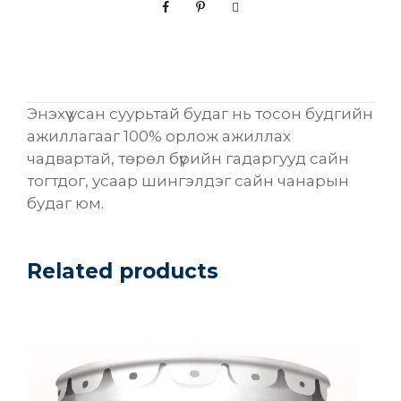
р
ь
т
а
й
Энэхүү усан суурьтай будаг нь тосон будгийн
б
ажиллагааг 100% орлож ажиллах
у
чадвартай, төрөл бүрийн гадаргууд сайн
д
тогтдог, усаар шингэлдэг сайн чанарын
а
будаг юм.
г
[
х
Related products
а
г
а
с
м
а