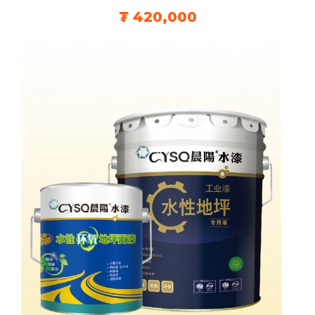
₮
420,000