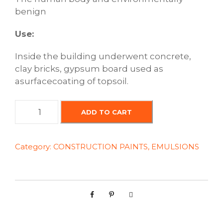
benign
Use:
Inside the building
underwent
concrete
,
clay
bricks
,
gypsum
board
used
as
a
surface
coating
of
topsoil
.
I
ADD TO CART
n
t
e
Category:
CONSTRUCTION PAINTS, EMULSIONS
r
i
o
r
e
m