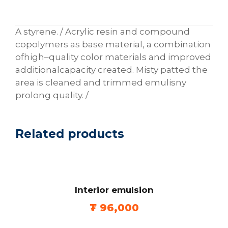
u
l
A
styrene
.
/
Acrylic
resin
and
compound
s
copolymers
as
base
material
,
a
combination
i
of
high
–
quality
color
materials
and
improved
o
additional
capacity
created
.
Misty
patted
the
n
area
is cleaned
and
trimmed
emulisny
q
prolong
quality
.
/
u
a
n
Related products
t
i
t
y
Interior emulsion
₮
96,000