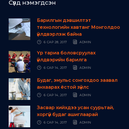
Сүүлд нэмэгдсэн
Барилгын дэвшилтэт
технологийн хавтанг Монголдоо
үйлдвэрлэж байна
6 САР 28, 2017
ADMIN
Үр тариа боловсруулах
үйлдвэрийн барилга
6 САР 14, 2017
ADMIN
Будаг, эмульс сонгохдоо заавал
анхаарах ёстой зүйлс
6 САР 14, 2017
ADMIN
Засвар хийхдээ усан суурьтай,
хоргүй будаг ашиглаарай
6 САР 14, 2017
ADMIN