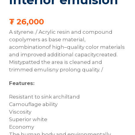
₮
26,000
A
styrene
.
/
Acrylic
resin
and
compound
copolymers
as
base
material
,
a
combination
of
high
–
quality
color
materials
and
improved
additional
capacity
created
.
Misty
patted
the area
is cleaned
and
trimmed
emulisny
prolong
quality
.
/
Features:
Resistant
to
sink
archiltand
Camouflage
ability
Viscosity
Superior
white
Economy
The human
body
and
environmentally