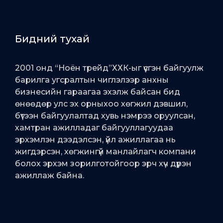
Бидний тухай
2001 онд “Ноён трейд”ХХК-ыг үүсгэн байгуулж
барилга угсралтын чиглэлээр анхны
бизнесийн гараагаа эхэлж байсан бид
өнөөдөр улс эх орныхоо хөгжил дэвшил,
бүтээн байгуулалтад хувь нэмрээ оруулсан,
хамтран ажилладаг байгууллагуудаа
эрхэмлэн дээдэлсэн, үйл ажиллагаа нь
жигдэрсэн, хөгжингүй манлайлагч компани
болох эрхэм зорилготойгоор эрч хүч дүүрэн
ажиллаж байна.