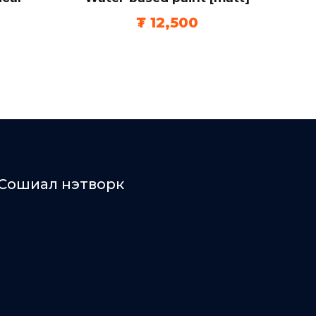
₮
12,500
Сошиал нэтворк