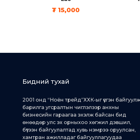
₮
15,000
Бидний тухай
2001 онд “Ноён трейд”ХХК-ыг үүсгэн байгуул
барилга угсралтын чиглэлээр анхны
бизнесийн гараагаа эхэлж байсан бид
өнөөдөр улс эх орныхоо хөгжил дэвшил,
бүтээн байгуулалтад хувь нэмрээ оруулсан,
хамтран ажилладаг байгууллагуудаа