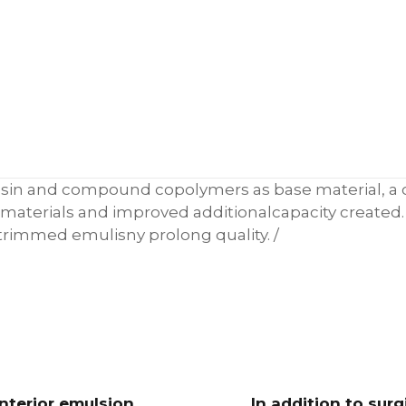
m
u
l
s
i
o
n
q
u
esin
and
compound
copolymers
as
base
material
,
a
a
materials
and
improved
additional
capacity
created
n
trimmed
emulisny
prolong
quality
.
/
t
i
t
y
Interior emulsion
In addition to surg