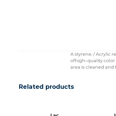
A
styrene
.
/
Acrylic
r
of
high
–
quality
color
area
is cleaned
and
Related products
Lac