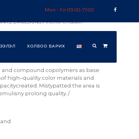
Mon - Fri 09.00-17.00
INTS, EMULSIONS
/ Interior emulsion
emulsion
ЭЭЛЭЛ
ХОЛБОО БАРИХ
n
and
compound
copolymers
as
base
n
of
high
–
quality
color
materials
and
pacity
created
.
Misty
patted
the area
is
emulisny
prolong
quality
.
/
tand