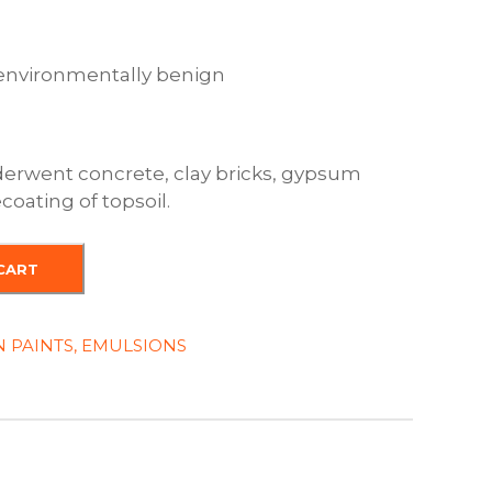
environmentally
benign
derwent
concrete
,
clay
bricks
,
gypsum
e
coating
of
topsoil
.
CART
 PAINTS, EMULSIONS