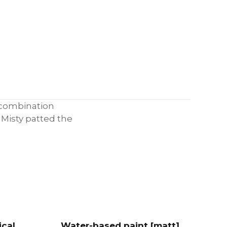
combination
.
Misty
patted
the
ical
Water-based paint [matt]