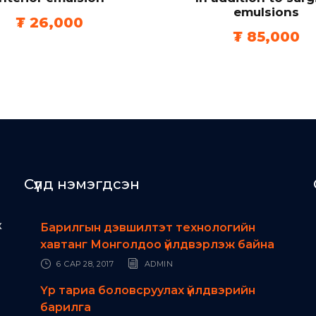
emulsions
₮
26,000
₮
85,000
Сүүлд нэмэгдсэн
ж
Барилгын дэвшилтэт технологийн
хавтанг Монголдоо үйлдвэрлэж байна
6 САР 28, 2017
ADMIN
Үр тариа боловсруулах үйлдвэрийн
барилга