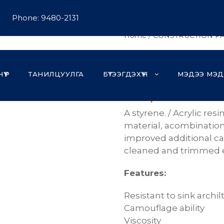
Phone: 9480-2131
Home
/
CONSTRUCTION PA
Interior 
НҮҮР
ТАНИЛЦУУЛГА
БҮТЭЭГДЭХҮҮН
МЭДЭЭ МЭД
₮
81,000
A
styrene
.
/
Acrylic
resi
material
,
a
combinatio
improved
additional
ca
cleaned
and
trimmed
Features:
Resistant
to
sink
archil
Camouflage
ability
Viscosity