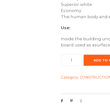
Superior
white
Economy
The human
body
and
Use:
Inside the building
un
board
used
as
a
surfac
I
ADD TO 
n
t
e
Category:
CONSTRUCTION
r
i
o
r
e