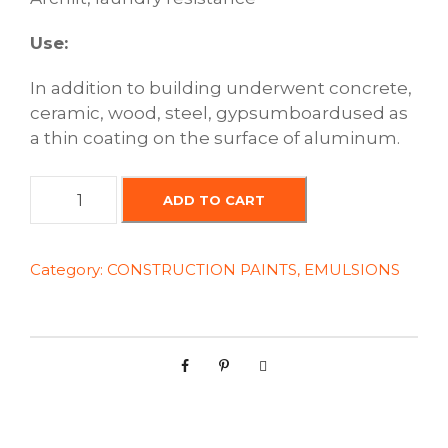
Use:
In
addition
to
building
underwent
concrete
,
ceramic
,
wood
,
steel
,
gypsum
board
used
as
a
thin
coating
on
the surface of
aluminum
.
P
ADD TO CART
r
o
t
Category:
CONSTRUCTION PAINTS, EMULSIONS
e
c
t
i
v
e
v