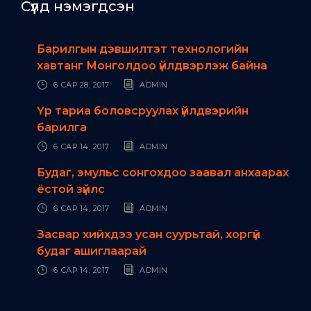
Сүүлд нэмэгдсэн
Барилгын дэвшилтэт технологийн
хавтанг Монголдоо үйлдвэрлэж байна
6 САР 28, 2017
ADMIN
Үр тариа боловсруулах үйлдвэрийн
барилга
6 САР 14, 2017
ADMIN
Будаг, эмульс сонгохдоо заавал анхаарах
ёстой зүйлс
6 САР 14, 2017
ADMIN
Засвар хийхдээ усан суурьтай, хоргүй
будаг ашиглаарай
6 САР 14, 2017
ADMIN