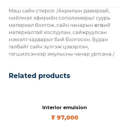
a
Маш сайн стирол. /Акрилын давирхай,
r
нийлмэл эфирийн сополимерыг суурь
n
материал болгож, сайн чанарын өнгөний
i
материалтай хослуулан, сайжруулсан
s
нэмэлт чадварыг бий болгосон. Будан
h
талбайг сайн зүлгэж цэвэрлэн,
q
тэгшилсэнээр эмульсны чанар уртсана./
u
a
n
Related products
t
i
t
y
Interior emulsion
₮
97,000