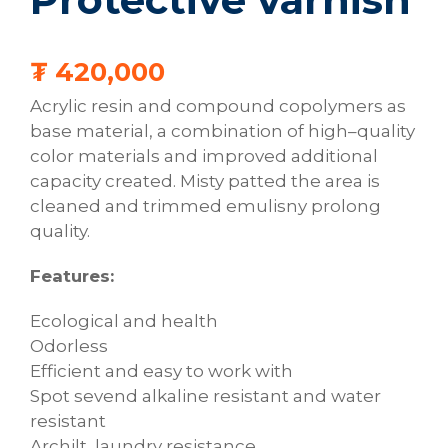
₮
420,000
Acrylic
resin
and
compound
copolymers
as
base
material
,
a
combination
of
high
–
quality
color
materials
and
improved
additional
capacity
created
.
Misty
patted
the area
is
cleaned
and
trimmed
emulisny
prolong
quality
.
Features:
Ecological
and
health
Odorless
Efficient
and
easy
to
work with
Spot
sevend
alkaline
resistant
and
water
resistant
Archilt,
laundry
resistance