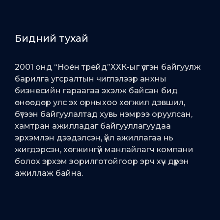
Бидний тухай
2001 онд “Ноён трейд”ХХК-ыг үүсгэн байгуулж
барилга угсралтын чиглэлээр анхны
бизнесийн гараагаа эхэлж байсан бид
өнөөдөр улс эх орныхоо хөгжил дэвшил,
бүтээн байгуулалтад хувь нэмрээ оруулсан,
хамтран ажилладаг байгууллагуудаа
эрхэмлэн дээдэлсэн, үйл ажиллагаа нь
жигдэрсэн, хөгжингүй манлайлагч компани
болох эрхэм зорилготойгоор эрч хүч дүүрэн
ажиллаж байна.