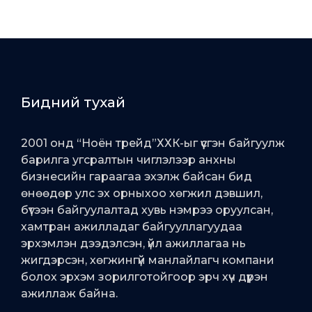
Бидний тухай
2001 онд “Ноён трейд”ХХК-ыг үүсгэн байгуулж
барилга угсралтын чиглэлээр анхны
бизнесийн гараагаа эхэлж байсан бид
өнөөдөр улс эх орныхоо хөгжил дэвшил,
бүтээн байгуулалтад хувь нэмрээ оруулсан,
хамтран ажилладаг байгууллагуудаа
эрхэмлэн дээдэлсэн, үйл ажиллагаа нь
жигдэрсэн, хөгжингүй манлайлагч компани
болох эрхэм зорилготойгоор эрч хүч дүүрэн
ажиллаж байна.