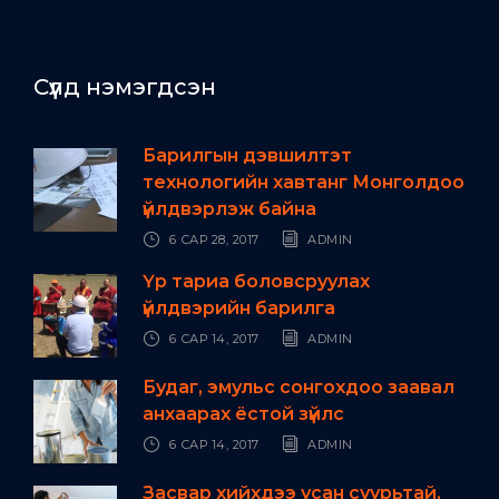
Сүүлд нэмэгдсэн
Барилгын дэвшилтэт
технологийн хавтанг Монголдоо
үйлдвэрлэж байна
6 САР 28, 2017
ADMIN
Үр тариа боловсруулах
үйлдвэрийн барилга
6 САР 14, 2017
ADMIN
Будаг, эмульс сонгохдоо заавал
анхаарах ёстой зүйлс
6 САР 14, 2017
ADMIN
Засвар хийхдээ усан суурьтай,