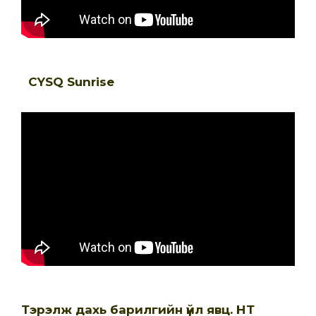
CYSQ Sunrise
Тэрэлж дахь барилгийн үйл явц. НТ