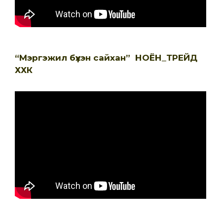
“Мэргэжил бүхэн сайхан” НОЁН_ТРЕЙД
ХХК