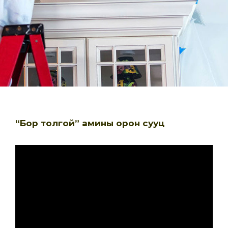
“Бор толгой” амины орон сууц