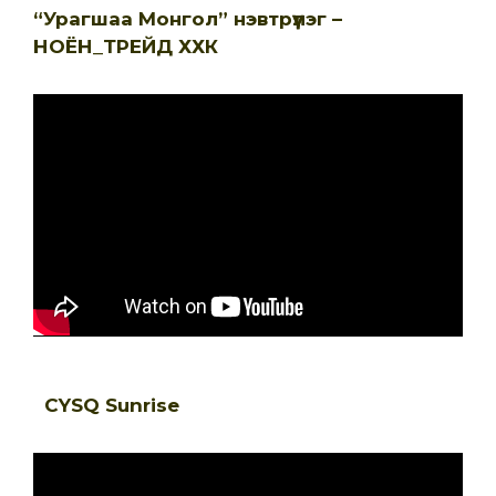
“Урагшаа Монгол” нэвтрүүлэг –
НОЁН_ТРЕЙД ХХК
CYSQ Sunrise