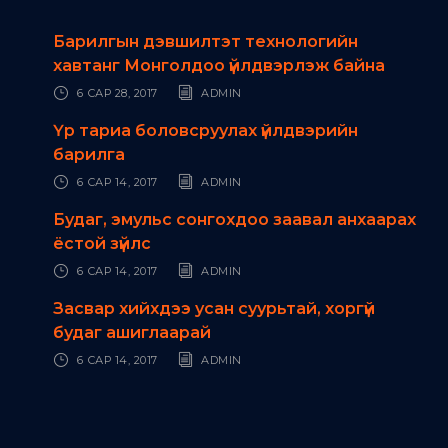
Барилгын дэвшилтэт технологийн
хавтанг Монголдоо үйлдвэрлэж байна
6 САР 28, 2017
ADMIN
Үр тариа боловсруулах үйлдвэрийн
барилга
6 САР 14, 2017
ADMIN
Будаг, эмульс сонгохдоо заавал анхаарах
ёстой зүйлс
6 САР 14, 2017
ADMIN
Засвар хийхдээ усан суурьтай, хоргүй
будаг ашиглаарай
6 САР 14, 2017
ADMIN