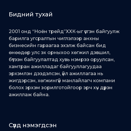
Бидний тухай
2001 онд “Ноён трейд”ХХК-ыг үүсгэн байгуулж
барилга угсралтын чиглэлээр анхны
бизнесийн гараагаа эхэлж байсан бид
өнөөдөр улс эх орныхоо хөгжил дэвшил,
бүтээн байгуулалтад хувь нэмрээ оруулсан,
хамтран ажилладаг байгууллагуудаа
эрхэмлэн дээдэлсэн, үйл ажиллагаа нь
жигдэрсэн, хөгжингүй манлайлагч компани
болох эрхэм зорилготойгоор эрч хүч дүүрэн
ажиллаж байна.
Сүүлд нэмэгдсэн