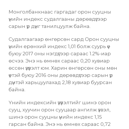
Монголбанкнаас гаргадаг орон сууцны
үнийн индекс судалгааны дөрөвдүгээр
сарын үр дүнг танилцуулж байна.
Судалгаагаар өнгөрсөн сард Орон сууцны
үнийн ерөнхий индекс 1,01 болж суурь үе
буюу
2017 оны нэгдүгээр сараас 1.2%-иар
өсчээ.
Энэ нь өмнөх сараас 0,20 хувиар
өссөн үзүүлэлт юм. Харин өнгөрсөн оны мөн
үетэй буюу 2016 оны дөрөвдүгээр сарын үр
дүнтэй харьцуулахад 2,18 хувиар буурсан
байна.
Үнийн индексийн үзүүлэлтийг шинэ орон
сууц, хуучин орон сууцаар ангилж үзвэл,
шинэ орон сууцны үнийн индекс 1,15
гарсан байна. Энэ нь өмнөх сараас 0,72