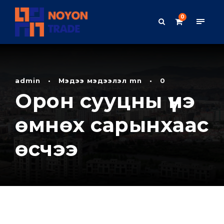
0
admin
•
Мэдээ мэдээлэл mn
•
0
Орон сууцны үнэ
өмнөх сарынхаас
өсчээ