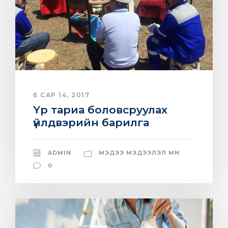
6 САР 14, 2017
Үр тариа боловсруулах
үйлдвэрийн барилга
ADMIN
МЭДЭЭ МЭДЭЭЛЭЛ MN
0