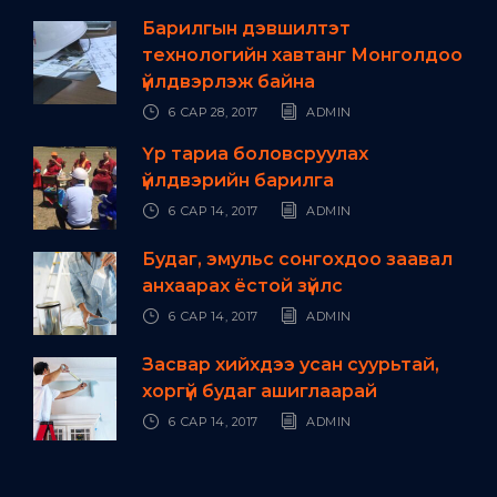
Барилгын дэвшилтэт
технологийн хавтанг Монголдоо
үйлдвэрлэж байна
6 САР 28, 2017
ADMIN
Үр тариа боловсруулах
үйлдвэрийн барилга
6 САР 14, 2017
ADMIN
Будаг, эмульс сонгохдоо заавал
анхаарах ёстой зүйлс
6 САР 14, 2017
ADMIN
Засвар хийхдээ усан суурьтай,
хоргүй будаг ашиглаарай
6 САР 14, 2017
ADMIN