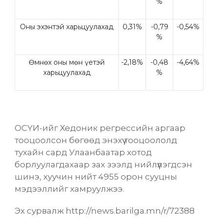
%
Оны эхэнтэй харьцуулахад
0,31%
-0,79
-0,54%
%
Өмнөх оны мөн үетэй
-2,18%
-0,48
-4,64%
харьцуулахад
%
ОСҮИ-ийг Хедоник регрессийн аргаар
тооцоолсон бөгөөд энэхүү тооцоололд
тухайн сард Улаанбаатар хотод
борлуулагдахаар зах зээлд нийлүүлэгдсэн
шинэ, хуучин нийт 4955 орон сууцны
мэдээллийг хамруулжээ.
Эх сурвалж http://news.barilga.mn/r/72388