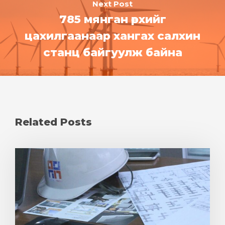
Next Post
785 мянган өрхийг
цахилгаанаар хангах салхин
станц байгуулж байна
Related Posts