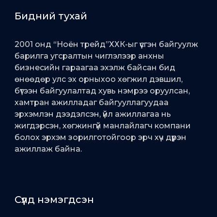
Бидний тухай
2001 онд “Ноён трейд”ХХК-ыг үүсгэн байгуулж
барилга угсралтын чиглэлээр анхны
бизнесийн гараагаа эхэлж байсан бид
өнөөдөр улс эх орныхоо хөгжил дэвшил,
бүтээн байгуулалтад хувь нэмрээ оруулсан,
хамтран ажилладаг байгууллагуудаа
эрхэмлэн дээдэлсэн, үйл ажиллагаа нь
жигдэрсэн, хөгжингүй манлайлагч компани
болох эрхэм зорилготойгоор эрч хүч дүүрэн
ажиллаж байна.
Сүүлд нэмэгдсэн