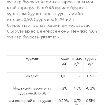
хувиар буурчээ. Харин өнгөрсөн оны мөн
үетэй харьцуулбал 0,48 хувиар буурсан
үзүүлэлт юм. Хуучин орон сууцны үнийн
индекс 0,92. Суурь үеэс 8,2%-ийн
бууралттай гарлаа. Харин өмнөх сараас
0,51 хувиар өсч, өнгөрсөн оны мөн үеэс 4,64
хувиар буурсан үзүүлэлт юм.
Үзүүлэлт
Ерөнх
Шинэ
Хуучин
ий
о/с
о/с
Индекс
1,01
1,15
0,92
Индексийн өөрчлөлт /
1,2%
14,6%
-8,2%
суурь үе-2013.01/
Өмнөх сартай харьцуулахад
0,20%
-0,72
0,51%