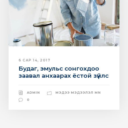
6 САР 14, 2017
Будаг, эмульс сонгохдоо
заавал анхаарах ёстой зүйлс
ADMIN
МЭДЭЭ МЭДЭЭЛЭЛ MN
0