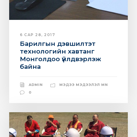
6 САР 28, 2017
Барилгын дэвшилтэт
технологийн хавтанг
Монголдоо үйлдвэрлэж
байна
ADMIN
МЭДЭЭ МЭДЭЭЛЭЛ MN
0