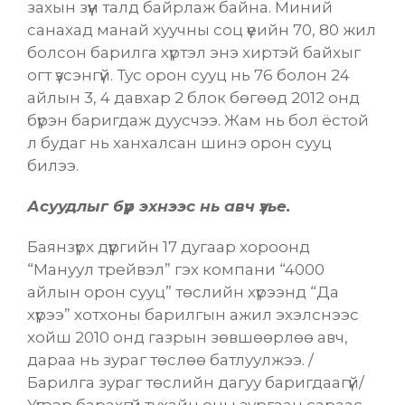
захын зүүн талд байрлаж байна. Миний
санахад манай хуучны соц үеийн
70, 80 жил
болсон барилга хүртэл энэ хиртэй байхыг
огт үзсэнгүй.
Тус орон сууц нь 76 болон 24
айлын 3, 4 давхар 2 блок бөгөөд 2012 онд
бүрэн баригдаж дуусчээ.
Жам нь бол ёстой
л будаг нь ханхалсан шинэ орон сууц
билээ.
Асуудлыг бүр эхнээс нь авч үзье.
Баянзүрх дүүргийн 17 дугаар хороонд
“Мануул трейвэл” гэх компани “4000
айлын орон сууц” төслийн хүрээнд “Да
хүрээ” хотхоны барилгын ажил эхэлснээс
хойш 2010 онд газрын зөвшөөрлөө авч,
дараа нь зураг төслөө батлуулжээ. /
Барилга зураг төслийн дагуу баригдаагүй/
Үүгээр барахгүй тухайн оны зургаан сараас