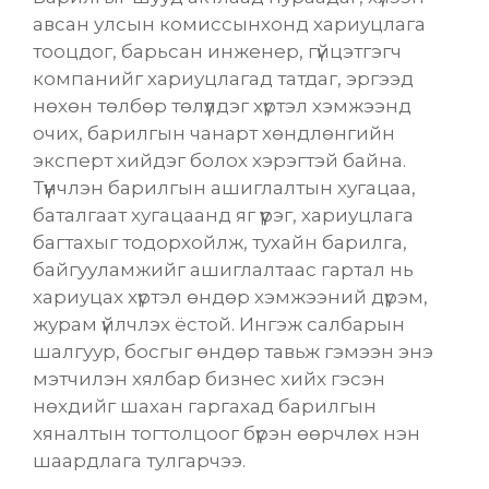
авсан улсын комиссынхонд хариуцлага
тооцдог, барьсан инженер, гүйцэтгэгч
компанийг хариуцлагад татдаг, эргээд
нөхөн төлбөр төлүүлдэг хүртэл хэмжээнд
очих, барилгын чанарт хөндлөнгийн
эксперт хийдэг болох хэрэгтэй байна.
Түүнчлэн барилгын ашиглалтын хугацаа,
баталгаат хугацаанд яг үүрэг, хариуцлага
багтахыг тодорхойлж, тухайн барилга,
байгууламжийг ашиглалтаас гартал нь
хариуцах хүртэл өндөр хэмжээний дүрэм,
журам үйлчлэх ёстой. Ингэж салбарын
шалгуур, босгыг өндөр тавьж гэмээн энэ
мэтчилэн хялбар бизнес хийх гэсэн
нөхдийг шахан гаргахад барилгын
хяналтын тогтолцоог бүрэн өөрчлөх нэн
шаардлага тулгарчээ.