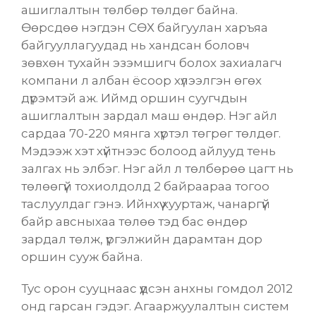
ашиглалтын төлбөр төлдөг байна.
Өөрсдөө нэгдэн СӨХ байгуулан харъяа
байгууллагуудад нь хандсан боловч
зөвхөн тухайн эзэмшигч болох захиалагч
компани л албан ёсоор хүлээлгэн өгөх
дүрэмтэй аж. Иймд оршин суугчдын
ашиглалтын зардал маш өндөр. Нэг айл
сардаа 70-220 мянга хүртэл төгрөг төлдөг.
Мэдээж хэт хүйтнээс болоод айлууд тень
залгах нь элбэг. Нэг айл л
төлбөрөө цагт нь
төлөөгүй тохиолдолд 2 байраараа тогоо
таслуулдаг
гэнэ. Ийнхүү хууртаж, чанаргүй
байр авсныхаа төлөө тэд бас өндөр
зардал төлж, үргэлжийн дарамтан дор
оршин сууж байна.
Тус орон сууцнаас үүдсэн анхны гомдол 2012
онд гарсан гэдэг. Агааржуулалтын систем