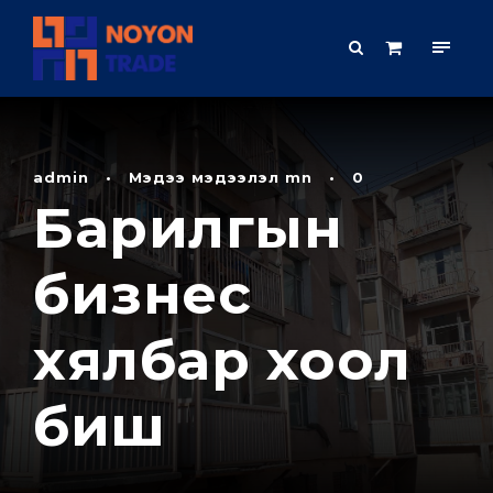
admin
•
Мэдээ мэдээлэл mn
•
0
​Барилгын
бизнес
хялбар хоол
биш