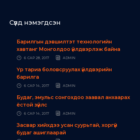
Сүүлд нэмэгдсэн
Барилгын дэвшилтэт технологийн
хавтанг Монголдоо үйлдвэрлэж байна
6 САР 28, 2017
ADMIN
Үр тариа боловсруулах үйлдвэрийн
барилга
6 САР 14, 2017
ADMIN
Будаг, эмульс сонгохдоо заавал анхаарах
ёстой зүйлс
6 САР 14, 2017
ADMIN
Засвар хийхдээ усан суурьтай, хоргүй
будаг ашиглаарай