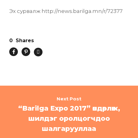
Эх сурвалж http://news.barilga.mn/r/72377
0
Shares
Next Post
“Barilga Expo 2017” өндөрлөж,
шилдэг оролцогчдоо
шалгарууллаа