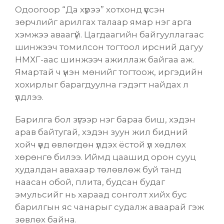
Одоогоор “Да хүрээ” хотхонд үүссэн
зөрчлийг арилгах талаар ямар нэг арга
хэмжээ аваагүй. Цагдаагийн байгууллагаас
шинжээч томилсон тогтоол ирсний дагуу
НМХГ-аас шинжээч ажиллаж байгаа аж.
Ямартай ч үнэн мөнийг тогтоож, иргэдийн
хохирлыг барагдуулна гэдэгт найдах л
үлдлээ.
Барилга бол зүгээр нэг бараа биш, хэдэн
арав байтугай, хэдэн зуун жил бидний
хойч үед өвлөгдөн үлдэх ёстой үл хөдлөх
хөрөнгө билээ. Иймд цаашид орон сууц
худалдан авахаар төлөвлөж буй танд
наасан обой, плита, будсан будаг
эмульсийг нь хараад сонголт хийх бус
барилгын яс чанарыг судалж аваарай
гэж
зөвлөх байна.