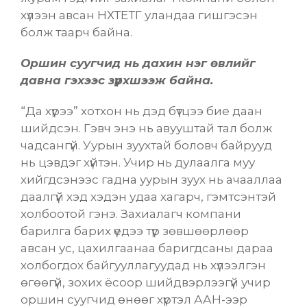
хүлээн авсан НХТЕТГ уландаа гишгэсэн
болж таарч байна.
Оршин суугч
ид нь
дахин нэг өвлийг
давна гэхээс зүрхшээж байна.
“Да хүрээ” хотхон нь дэд бүтцээ бие даан
шийдсэн. Гэвч энэ нь авууштай тал болж
чадсангүй.
Уурын зуухтай боловч байрууд
нь цэвдэг хүйтэн. Учир нь дулаалга муу
хийгдсэнээс гадна уурын зуух нь ачааллаа
даалгүй хэд хэдэн удаа хагарч, гэмтсэнтэй
холбоотой гэнэ. Захиалагч компани
барилга барих үедээ түр зөвшөөрлөөр
авсан ус, цахилгаанаа баригдсаны дараа
холбогдох байгууллагуудад нь хүлээлгэн
өгөөгүй, зохих ёсоор шийдвэрлээгүй учир
оршин суугчид өнөөг хүртэл ААН-ээр