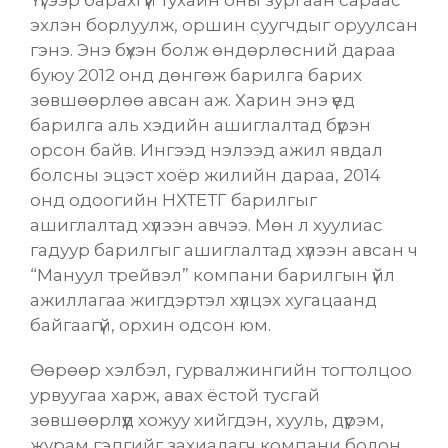
эхлэн борлуулж, оршин суугчдыг оруулсан
гэнэ. Энэ бүхэн болж өндөрлөсний дараа
буюу 2012 онд дөнгөж барилга барих
зөвшөөрлөө авсан аж.
Харин энэ үед
барилга аль хэдийн ашиглалтад бүрэн
орсон байв.
Ингээд нэлээд ажил явдал
болсны эцэст хоёр жилийн дараа, 2014
онд одоогийн НХТЕТГ барилгыг
ашиглалтад хүлээн авчээ. Мөн л хуулиас
гадуур барилгыг ашиглалтад хүлээн авсан ч
“Мануул трейвэл” компани барилгын үйл
ажиллагаа жигдэртэл хүлцэх хугацаанд
байгаагүй, орхин одсон юм.
Өөрөөр хэлбэл,
гурвалжингийн тогтолцоо
урвуугаа харж, авах ёстой тусгай
зөвшөөрлүүд хожуу хийгдэн,
хууль, дүрэм,
журам гэдгийг захиалагч компани болон