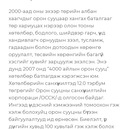
2000-аад оны эхээр төрийн албан
хаагчдыг орон сууцаар хангах баталгааг
төр хариуцах нэрээр олон тооны
хөтөлбөр, бодлого, шийдвэр гарч
, үүнд
хандивлагч орнуудын зээл, тусламж,
гадаадын болон дотоодын хөрөнгө
оруулалт, төсвийн хөрөнгийн багагүй
хэсгийг хувийг зарцуулж эхэлсэн. Энэ
дунд
2007 онд “4000 айлын орон сууц”
хөтөлбөр батлагдаж хэрэгжсэн
юм.
Хөтөлбөрийн санхүүжилтэд 12.0 тэрбум
төгрөгийг Орон сууцны санхүүжилтийн
корпораци /ОССК/-д олгосон байдаг.
Ингээд үндэсний хэмжээний томоохон гэж
хэлж болохуйц орон сууцны бүтээн
байгуулалтууд ид өрнөсөн.
Биелэлт, үр
дүнгийн хувьд 100 хувьтай гэж хэлж болох