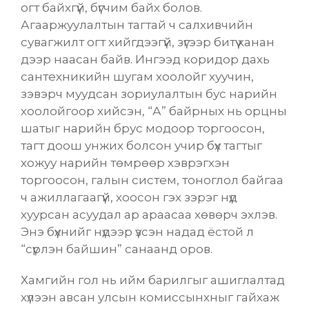
огт байхгүй, бүгчим байх болов.
Агааржуулалтын тагтай ч салхивчийн
сувагжилт огт хийгдээгүй, зүгээр битүү ханан
дээр наасан байв.
Ингээд коридор дахь
сантехникийн шугам хоолойг хуучин,
зэвэрч муудсан зориулалтын бус нарийн
хоолойгоор хийсэн, “А” байрных нь орцны
шатыг нарийн брус модоор торгоосон,
тагт доош унжих болсон учир бүх тагтыг
хожуу нарийн төмрөөр хэврэгхэн
торгоосон, галын систем, тоноглол байгаа
ч ажиллагаагүй, хоосон гэх зэрэг нүд
хуурсан асуудал ар араасаа хөвөрч эхлэв.
Энэ бүхнийг нүдээр үзсэн надад ёстой л
“сүрлэн байшин” санаанд оров.
Хамгийн гол нь ийм барилгыг ашиглалтад
хүлээн авсан улсын комиссынхныг гайхаж