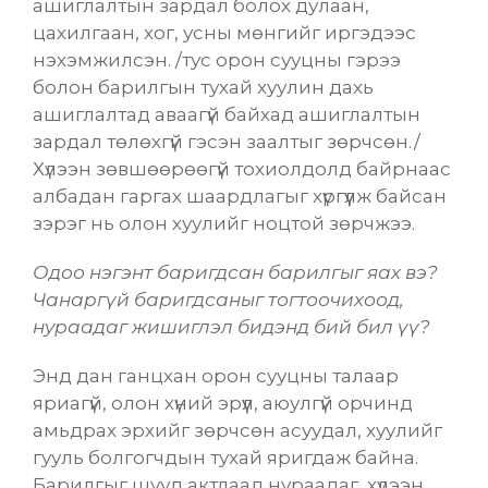
ашиглалтын зардал болох дулаан,
цахилгаан, хог, усны мөнгийг иргэдээс
нэхэмжилсэн. /тус орон сууцны гэрээ
болон барилгын тухай хуулин дахь
ашиглалтад аваагүй байхад ашиглалтын
зардал төлөхгүй гэсэн заалтыг зөрчсөн./
Хүлээн зөвшөөрөөгүй тохиолдолд байрнаас
албадан гаргах шаардлагыг хүргүүлж байсан
зэрэг нь олон хуулийг ноцтой зөрчжээ.
Одоо нэгэнт баригдсан барилгыг яах вэ?
Чанаргүй баригдсаныг тогтоочихоод,
нураадаг жишиглэл бидэнд бий бил үү?
Энд дан ганцхан орон сууцны талаар
яриагүй, олон хүний эрүүл, аюулгүй орчинд
амьдрах эрхийг зөрчсөн асуудал, хуулийг
гууль болгогчдын тухай яригдаж байна.
Барилгыг шууд актлаад нураадаг, хүлээн