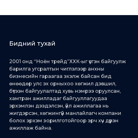
Бидний тухай
2001 онд “Ноён трейд”ХХК-ыг үүсгэн байгуулж
барилга угсралтын чиглэлээр анхны
бизнесийн гараагаа эхэлж байсан бид
өнөөдөр улс эх орныхоо хөгжил дэвшил,
бүтээн байгуулалтад хувь нэмрээ оруулсан,
хамтран ажилладаг байгууллагуудаа
эрхэмлэн дээдэлсэн, үйл ажиллагаа нь
жигдэрсэн, хөгжингүй манлайлагч компани
болох эрхэм зорилготойгоор эрч хүч дүүрэн
ажиллаж байна.