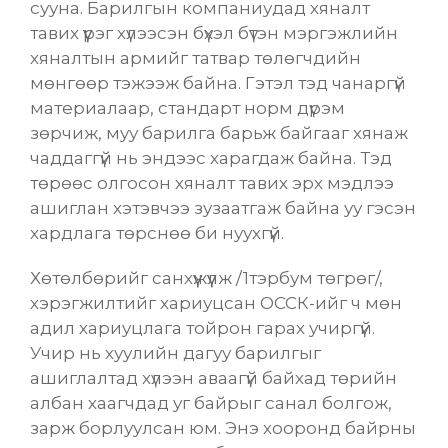
сууна. Барилгын компаниудад хяналт
тавих үүрэг хүлээсэн бүхэл бүтэн мэргэжлийн
хяналтын армийг татвар төлөгчдийн
мөнгөөр тэжээж байна. Гэтэл тэд чанаргүй
материалаар, стандарт норм дүрэм
зөрчиж, муу барилга барьж байгааг хянаж
чаддаггүй нь эндээс харагдаж байна. Тэд
төрөөс олгосон хяналт тавих эрх мэдлээ
ашиглан хэтэвчээ зузаатгаж байна уу гэсэн
хардлага төрснөө би нуухгүй.
Хөтөлбөрийг санхүүжүүлж /1тэрбум төгрөг/,
хэрэгжилтийг хариуцсан ОССК-ийг ч мөн
адил хариуцлага тойрон гарах учиргүй.
Учир нь хуулийн дагуу барилгыг
ашиглалтад хүлээн аваагүй байхад төрийн
албан хаагчдад уг байрыг санал болгож,
зарж борлуулсан юм. Энэ хооронд байрны