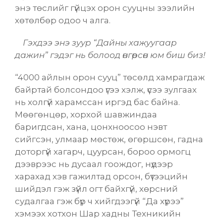
энэ төслийг гүйцэх орон сууцны зээлийн
хөтөлбөр одоо ч алга.
Гэхдээ энэ зуур “Дайны хажуугаар
дажин” гэдэг нь болоод өнгөрсөн юм биш биз!
“4000 айлын орон сууц” төсөлд хамрагдаж
байртай болсондоо үгээ хэлж, үсээ зулгаах
нь холгүй харамссан иргэд бас байна.
Мөөгөнцөр, хорхой шавжиндаа
баригдсан, хана, цонхноосоо нэвт
сийгсэн, улмаар мөстөж, өгөршсөн, гадна
доторгүй хагарч, цуурсан, бороо ормогц
дээврээс нь дусаал гоождог, нүдээр
харахад хэв гажилтад орсон, бүтээцийн
шийдэл гэж зүйл огт байхгүй, хөрсний
судалгаа гэж бүр ч хийгдээгүй “Да хүрээ”
хэмээх хотхон Шар хадны Техникийн