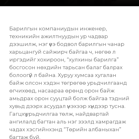
Барилгын компаниудын инженер,
техникийн ажилтнуудын ур чадвар
дээшилж, нэг үеэ бодвол барилгын чанар
харьцангуй сайжирч байгаа ч, нөгөө л
иргэдийг хохироон, “хулхины барилга”
босгосон нөхдийн тарьсан балаг балрах
болоогүй л байна. Хуруу хумсаа хугалан
байж олсон хэдэн төгрөгөө урьдчилгаанд
өгчихөөд, насаараа өрөнд орон байж
амьдрах орон сууцтай болж байгаа тэдний
хувьд дээрх асуудал үнэхээр хүндээр тусна.
Гагцхүү урьдчилгаа төлж, найдвартай
ангилалд багтан
аль нэг зээлд хамрагдаж
чадах хэсгийнхэнд “Төрийн албаныхан”
багтаж буй.