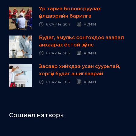
Үр тариа боловсруулах
үйлдвэрийн барилга
6 САР 14, 2017
ADMIN
Будаг, эмульс сонгохдоо заавал
анхаарах ёстой зүйлс
6 САР 14, 2017
ADMIN
Засвар хийхдээ усан суурьтай,
хоргүй будаг ашиглаарай
6 САР 14, 2017
ADMIN
Сошиал нэтворк