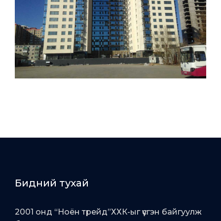
Бидний тухай
2001 онд “Ноён трейд”ХХК-ыг үүсгэн байгуулж