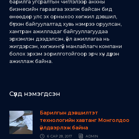
барилга угсралтын чиглэлээр анхны
бизнесийн гараагаа эхэлж байсан бид
өнөөдөр улс эх орныхоо хөгжил дэвшил,
бүтээн байгуулалтад хувь нэмрээ оруулсан,
хамтран ажилладаг байгууллагуудаа
эрхэмлэн дээдэлсэн, үйл ажиллагаа нь
жигдэрсэн, хөгжингүй манлайлагч компани
болох эрхэм зорилготойгоор эрч хүч дүүрэн
ажиллаж байна.
Сүүлд нэмэгдсэн
Барилгын дэвшилтэт
технологийн хавтанг Монголдоо
үйлдвэрлэж байна
6 САР 28, 2017
ADMIN