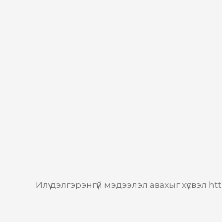
Илүү дэлгэрэнгүй мэдээлэл авахыг хүсвэл h