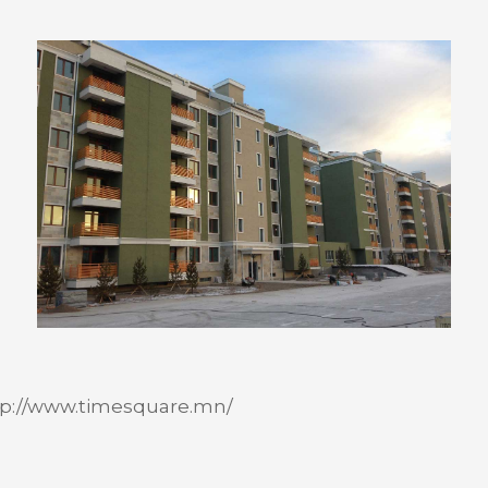
ttp://www.timesquare.mn/