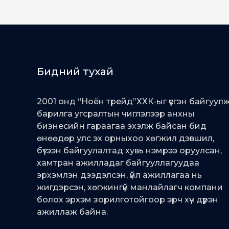
Бидний тухай
2001 онд “Ноён трейд”ХХК-ыг үүсгэн байгуул
барилга угсралтын чиглэлээр анхны
бизнесийн гараагаа эхэлж байсан бид
өнөөдөр улс эх орныхоо хөгжил дэвшил,
бүтээн байгуулалтад хувь нэмрээ оруулсан,
хамтран ажилладаг байгууллагуудаа
эрхэмлэн дээдэлсэн, үйл ажиллагаа нь
жигдэрсэн, хөгжингүй манлайлагч компани
болох эрхэм зорилготойгоор эрч хүч дүүрэн
ажиллаж байна.