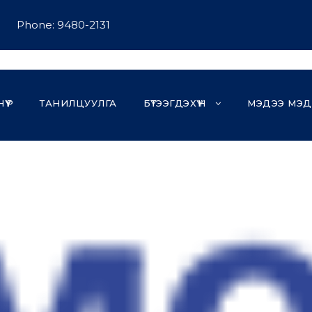
Phone: 9480-2131
НҮҮР
ТАНИЛЦУУЛГА
БҮТЭЭГДЭХҮҮН
МЭДЭЭ МЭД