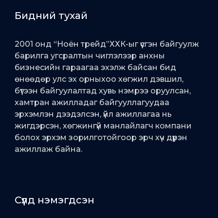
Бидний тухай
2001 онд “Ноён трейд”ХХК-ыг үүсгэн байгуулж
барилга угсралтын чиглэлээр анхны
бизнесийн гараагаа эхэлж байсан бид
өнөөдөр улс эх орныхоо хөгжил дэвшил,
бүтээн байгуулалтад хувь нэмрээ оруулсан,
хамтран ажилладаг байгууллагуудаа
эрхэмлэн дээдэлсэн, үйл ажиллагаа нь
жигдэрсэн, хөгжингүй манлайлагч компани
болох эрхэм зорилготойгоор эрч хүч дүүрэн
ажиллаж байна.
Сүүлд нэмэгдсэн