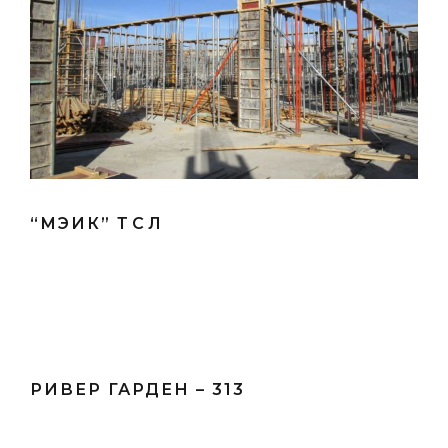
“МЭИК” ТӨСӨЛ
РИВЕР ГАРДЕН – 313