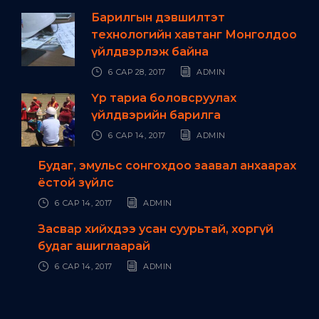
Барилгын дэвшилтэт
технологийн хавтанг Монголдоо
үйлдвэрлэж байна
6 САР 28, 2017
ADMIN
Үр тариа боловсруулах
үйлдвэрийн барилга
6 САР 14, 2017
ADMIN
Будаг, эмульс сонгохдоо заавал анхаарах
ёстой зүйлс
6 САР 14, 2017
ADMIN
Засвар хийхдээ усан суурьтай, хоргүй
будаг ашиглаарай
6 САР 14, 2017
ADMIN